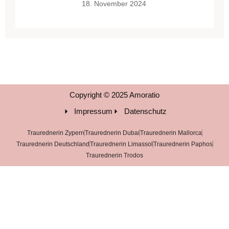
18. November 2024
Copyright © 2025 Amoratio
Impressum
Datenschutz
Traurednerin Zypern
Traurednerin Dubai
Traurednerin Mallorca
Traurednerin Deutschland
Traurednerin Limassol
Traurednerin Paphos
Traurednerin Trodos